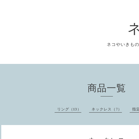
ネコやいきも
商品一覧
リング（13）
ネックレス（7）
指